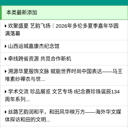
本类最新添加
欢聚盛夏 艺韵飞扬｜2026年多伦多夏季嘉年华圆
满落幕
山西运城嘉康杰纪念馆
牵线跨省资源 共觅合作新机
溯源华夏服饰文脉 赋能世界时尚中国表达——马王
堆素纱襌衣与世...
学术交流 珍品展览 文艺专场 l纪念赛珍珠诞辰134
周年系列...
丝路艺韵润和平，和田风华映万方——海外华文媒
体探访和田的文明...