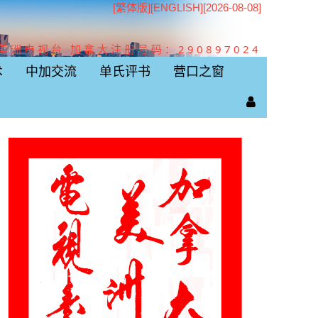
[繁体版]
[
ENGLISH
][2026-08-08]
美洲电视台 加拿大注册号码：290897024
术
中加交流
单氏评书
营口之窗