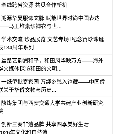
牵线跨省资源 共觅合作新机
溯源华夏服饰文脉 赋能世界时尚中国表达
——马王堆素纱襌衣与世...
学术交流 珍品展览 文艺专场 l纪念赛珍珠诞
辰134周年系列...
丝路艺韵润和平，和田风华映万方——海外
华文媒体探访和田的文明...
一纸侨批寄家国 万缕乡愁入馆藏——中国侨
联关于华侨文物与历史...
陕煤集团与西安交通大学共建产业创新研究
院
创新三秦非遗品牌 共享四季美好生活——
2026年文化和自然遗...