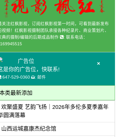
请关注红枫影视，订阅红枫影视第一时间，可看到最新发布
的视频！红枫影视摄制团队承接各种纪录片、商业策划片、
庆典的摄制/编辑的后期成品制作
:
联系电话：
169945515
广告位
×
这是你的广告位，快联系!
:
647-529-0360
:
邮件
本类最新添加
欢聚盛夏 艺韵飞扬｜2026年多伦多夏季嘉年
华圆满落幕
山西运城嘉康杰纪念馆