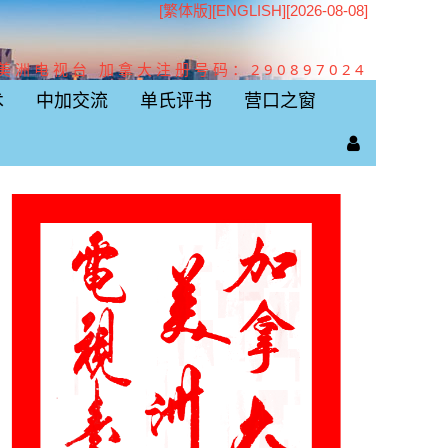
[繁体版]
[
ENGLISH
][2026-08-08]
美洲电视台 加拿大注册号码：290897024
术
中加交流
单氏评书
营口之窗