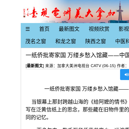
☰
首页
最新图文
视频欣赏
影视
茂名之窗
和龙之窗
陕西之窗
中医
一纸侨批寄家国 万缕乡愁入馆藏——中
[
最新图文
] 来源：加拿大美洲电视台 CATV (06-15) 作者
一纸侨批寄家国 万缕乡愁入馆藏—
当银幕上那封跨越山海的《给阿嬷的情书》
写在泛黄信纸上的思念，那些藏在旧物件里
同的记忆。