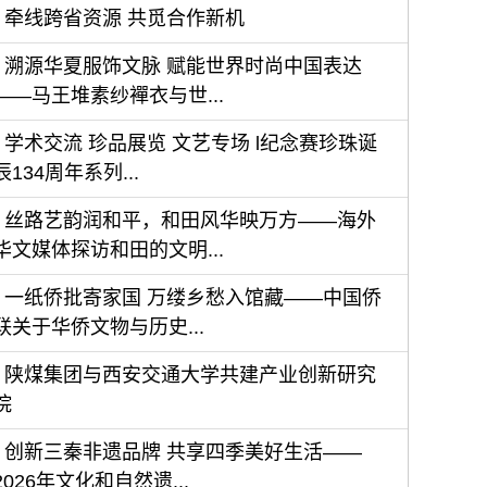
牵线跨省资源 共觅合作新机
溯源华夏服饰文脉 赋能世界时尚中国表达
——马王堆素纱襌衣与世...
学术交流 珍品展览 文艺专场 l纪念赛珍珠诞
辰134周年系列...
丝路艺韵润和平，和田风华映万方——海外
华文媒体探访和田的文明...
一纸侨批寄家国 万缕乡愁入馆藏——中国侨
联关于华侨文物与历史...
陕煤集团与西安交通大学共建产业创新研究
院
创新三秦非遗品牌 共享四季美好生活——
2026年文化和自然遗...