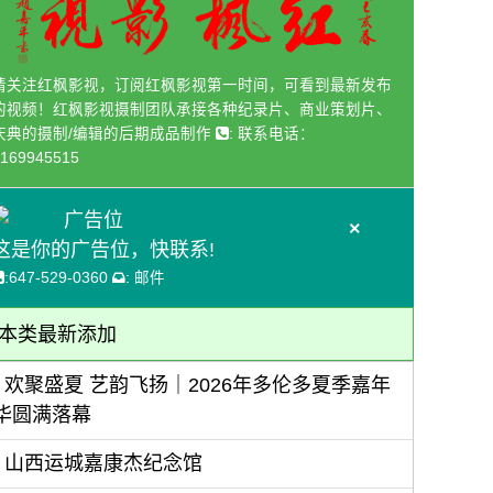
请关注红枫影视，订阅红枫影视第一时间，可看到最新发布
的视频！红枫影视摄制团队承接各种纪录片、商业策划片、
庆典的摄制/编辑的后期成品制作
:
联系电话：
169945515
广告位
×
这是你的广告位，快联系!
:
647-529-0360
:
邮件
本类最新添加
欢聚盛夏 艺韵飞扬｜2026年多伦多夏季嘉年
华圆满落幕
山西运城嘉康杰纪念馆