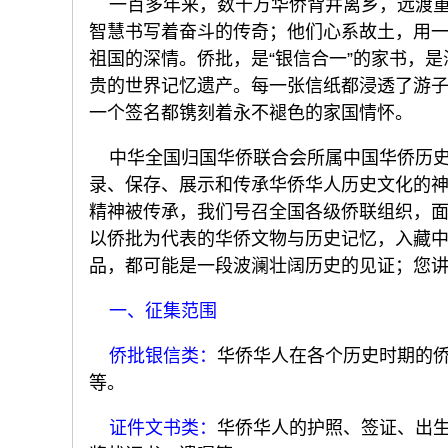
一百多年来，数千万华侨背井离乡，远渡重
智慧书写着奋斗的传奇；他们心系故土，用
祖国的深情。侨批，是“银信合一”的家书，是
贵的世界记忆遗产。每一张信纸都浸透了游
一个签名都镌刻着永不褪色的家国情怀。
中华全国归国华侨联合会所属中国华侨历史
录、保存、展示和传承华侨华人历史文化的
精神被传承，我们号召全国各级侨联组织，
以侨批为代表的华侨文物与历史记忆，入藏
品，都可能是一段波澜壮阔历史的见证；您
一、征集范围
侨批银信类：
华侨华人在各个历史时期的
等。
证件文书类：
华侨华人的护照、签证、出