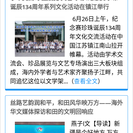
诞辰134周年系列文化活动在镇江举行
6月26日上午，纪
念赛珍珠诞辰134周
年文化交流活动在中
国江苏镇江南山拉开
帷幕。活动由学术交
流会、珍品展览与文艺专场演出三大板块组
成，海内外学者与艺术家齐聚扬子江畔，共
同追忆这位以文学架...（
查看全文
）
丝路艺韵润和平，和田风华映万方——海外
华文媒体探访和田的文明回响应
燕子l文【导读】新
疆是个好地方 万方