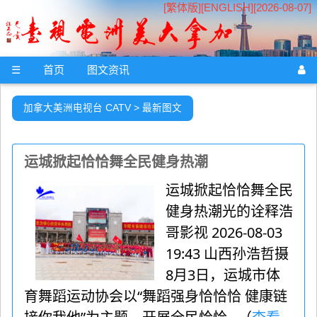
[繁体版]
[
ENGLISH
][2026-08-07]
☰
首页
图文资讯
加拿大美洲电视台 CATV > 最新图文
运城掀起恰恰舞全民健身热潮
运城掀起恰恰舞全民
健身热潮光的诠释浩
哥影视 2026-08-03
19:43 山西孙浩哲摄
8月3日，运城市体
育舞蹈运动协会以“舞蹈强身恰恰恰 健康链