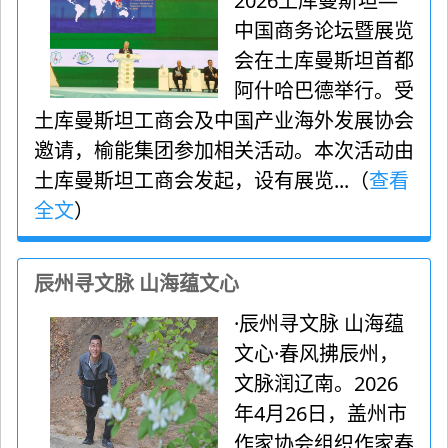
2026土库曼斯坦—
中国商务论坛暨展览
会在土库曼斯坦首都
阿什哈巴德举行。受
土库曼斯坦工商会及中国产业海外发展协会
邀请，榆能集团参加相关活动。本次活动由
土库曼斯坦工商会发起，设有展览...（
查看
全文
）
辰州寻文脉 山海蕴文心
·辰州寻文脉 山海蕴
文心·春风拂辰州，
文脉润辽南。2026
年4月26日，盖州市
作家协会组织作家春