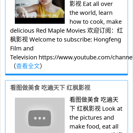
影视 Eat all over
the world, learn
how to cook, make
delicious Red Maple Movies 欢迎订阅：红
枫影视 Welcome to subscribe: Hongfeng
Film and
Television https://www.youtube.com/channel
（
查看全文
）
看图做美食 吃遍天下 红枫影视
看图做美食 吃遍天
下 红枫影视 Look at
the pictures and
make food, eat all