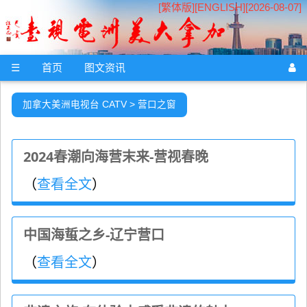
[繁体版]
[
ENGLISH
][2026-08-07]
☰
首页
图文资讯
加拿大美洲电视台 CATV > 营口之窗
2024春潮向海营末来-营视春晚
（
查看全文
）
中国海蜇之乡-辽宁营口
（
查看全文
）