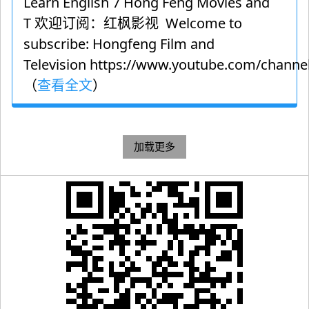
Learn English 7 Hong Feng Movies and
T 欢迎订阅：红枫影视 Welcome to
subscribe: Hongfeng Film and
Television https://www.youtube.com/channel
（
查看全文
）
加载更多