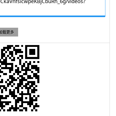
UCkaVnfsicwpeKBjCbuRh_6g/videos?
加载更多