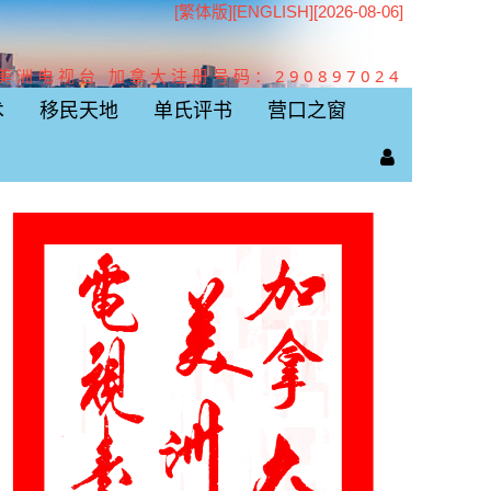
[繁体版]
[
ENGLISH
][2026-08-06]
美洲电视台 加拿大注册号码：290897024
术
移民天地
单氏评书
营口之窗