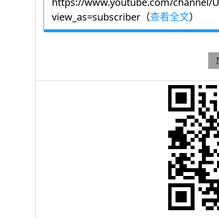
https://www.youtube.com/channel/
view_as=subscriber（
查看全文
）