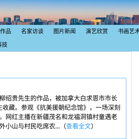
加拿大
作品
名家访谈
图片新闻
演艺欣赏
书画艺
科技
柳绍贵先生的作品，被加拿大白求恩市市长
LY 先生收藏。参观《抗美援朝纪念馆》，一场深刻
。网红主播在新疆茂名和龙福洞镇村童遇老
小山与村民吃席农...（
查看全文
）