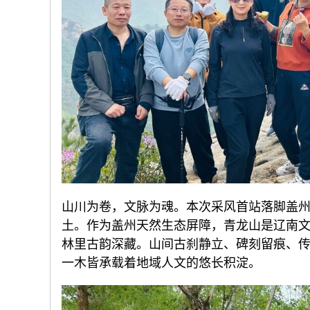
山川为卷，文脉为魂。本次采风首站落脚盖
土。作为盖州天然生态屏障，青龙山是辽南
林里古韵深藏。山间古刹静立、碑刻留痕、
一木皆承载着地域人文的悠长积淀。