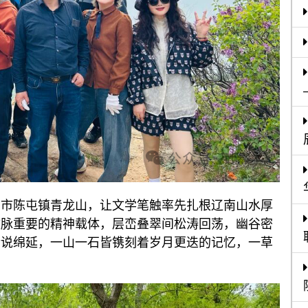
州市陈屯镇青龙山，让文学笔触率先扎根辽南山水厚
文脉重要的精神载体，层峦叠翠间松涛回荡，幽谷密
传说绵延，一山一石皆镌刻着岁月更迭的记忆，一草