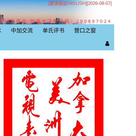
[繁体版]
[
ENGLISH
][2026-08-07]
美洲电视台 加拿大注册号码：290897024
术
中加交流
单氏评书
营口之窗