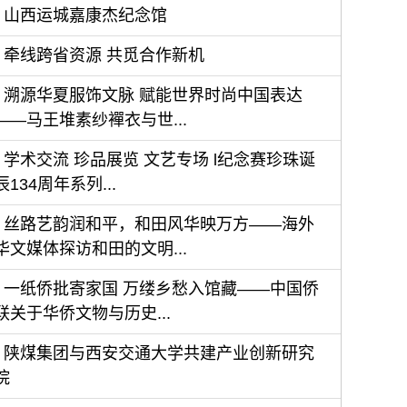
山西运城嘉康杰纪念馆
牵线跨省资源 共觅合作新机
溯源华夏服饰文脉 赋能世界时尚中国表达
——马王堆素纱襌衣与世...
学术交流 珍品展览 文艺专场 l纪念赛珍珠诞
辰134周年系列...
丝路艺韵润和平，和田风华映万方——海外
华文媒体探访和田的文明...
一纸侨批寄家国 万缕乡愁入馆藏——中国侨
联关于华侨文物与历史...
陕煤集团与西安交通大学共建产业创新研究
院