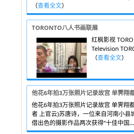
（
查看全文
）
TORONTO八人书画联展
红枫影视 TORON
Television TORO
（
查看全文
）
他花6年拍3万张照片记录故宫 单霁翔
他花6年拍3万张照片记录故宫 单霁翔都
者 上官云)苏唐诗，一位来自河南小
借出色的摄影作品两次获得“十佳中国..