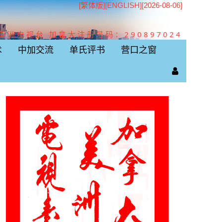
[繁体版]
[
ENGLISH
][2026-08-06]
美洲电视台 加拿大注册号码：290897024
术
中加交流
单氏评书
营口之窗