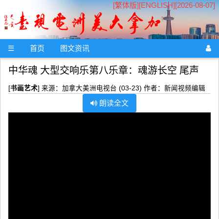
[繁体版]
[
ENGLISH
][2026-08-07]
☰
首页
图文资讯
中华魂 大型交响乐第八乐章：魂游长空 尾声
[
书画艺术
] 来源：加拿大美洲电视台 (03-23) 作者：新闻视频编辑
朗读全文